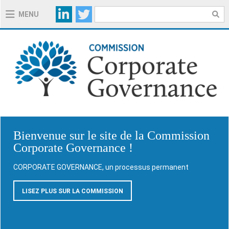
MENU
A PROPOS DE LA COMMISSION
A PROPOS DU CODE 2020
NOTES EXPLICATIVES CODE 2020
Bienvenue sur le site de la Commission
OUTILS PRATIQUES
Corporate Governance !
CORPORATE GOVERNANCE, un processus permanent
RÉGLEMENTATION
LISEZ PLUS SUR LA COMMISSION
ACTUALITÉS