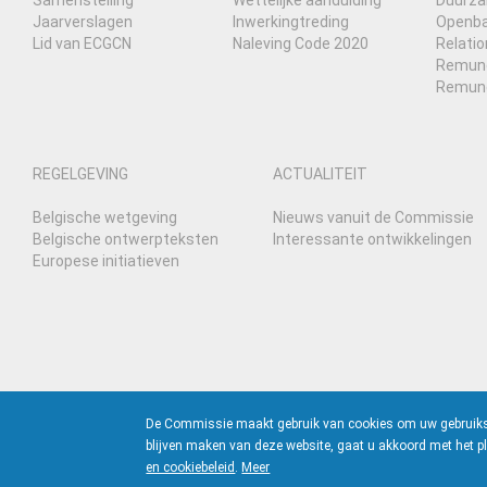
Samenstelling
Wettelijke aanduiding
Duurza
Jaarverslagen
Inwerkingtreding
Openbaa
Lid van ECGCN
Naleving Code 2020
Relati
Remuner
Remune
REGELGEVING
ACTUALITEIT
Belgische wetgeving
Nieuws vanuit de Commissie
Belgische ontwerpteksten
Interessante ontwikkelingen
Europese initiatieven
De Commissie maakt gebruik van cookies om uw gebruikserv
blijven maken van deze website, gaat u akkoord met het pl
en cookiebeleid
.
Meer
© 2026 CORPORATE GOVERNANCE COMMITTEE -
GEBRUIKSVOORWAAR