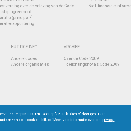
me waardecreatie
ESG toolkit
r verslag over de naleving van de Code
Niet-financiële informa
onship agreement
atie (principe 7)
ratierapportering
NUTTIGE INFO
ARCHIEF
Andere codes
Over de Code 2009
Andere organisaties
Toelichtingsnota's Code 2009
aring te optimaliseren. Door op 'OK' te klikken of door gebruik te
aatsen van deze cookies. Klik op 'Meer' voor informatie over ons
privacy-
DEN
&
PRIVACY- EN COOKIEBELEID
- GEBOUWD DOOR
FLOW STUDIO