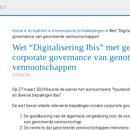
ACT
»
»
»
Home
Actualiteit
Interessante ontwikkelingen
Wet “Digita
governance van genoteerde vennootschappen
Wet “Digitalisering Ibis” met g
corporate governance van geno
vennootschappen
27/03/24
Op 27 maart 2024 keurde de kamer het wetsontwerp “houdende be
en diverse bepalingen Ibis”.
De wet bevat enkele relevante bepalingen inzake corporate go
De goedkeuring van de algemene vergadering voor de ove
een genoteerde vennootschap.
De vereiste dat genoteerde vennootschappen minstens d