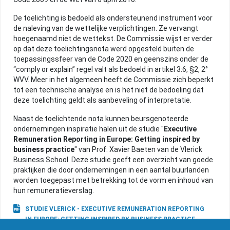
CONTACT
De toelichting is bedoeld als ondersteunend instrument voor
de naleving van de wettelijke verplichtingen. Ze vervangt
hoegenaamd niet de wettekst. De Commissie wijst er verder
op dat deze toelichtingsnota werd opgesteld buiten de
toepassingssfeer van de Code 2020 en geenszins onder de
“comply or explain” regel valt als bedoeld in artikel 3:6, §2, 2°
WVV. Meer in het algemeen heeft de Commissie zich beperkt
tot een technische analyse en is het niet de bedoeling dat
deze toelichting geldt als aanbeveling of interpretatie.
Naast de toelichtende nota kunnen beursgenoteerde
ondernemingen inspiratie halen uit de studie "
Executive
Remuneration Reporting in Europe: Getting inspired by
business practice
" van Prof. Xavier Baeten van de Vlerick
Business School. Deze studie geeft een overzicht van goede
praktijken die door ondernemingen in een aantal buurlanden
worden toegepast met betrekking tot de vorm en inhoud van
hun remuneratieverslag.
STUDIE VLERICK - EXECUTIVE REMUNERATION REPORTING
IN EUROPE: GETTING INSPIRED BY BUSINESS PRACTICE