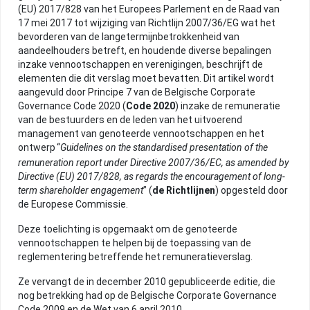
HANDIGE INSTRUMENTEN
(EU) 2017/828 van het Europees Parlement en de Raad van
17 mei 2017 tot wijziging van Richtlijn 2007/36/EG wat het
bevorderen van de langetermijnbetrokkenheid van
aandeelhouders betreft, en houdende diverse bepalingen
REGELGEVING
inzake vennootschappen en verenigingen, beschrijft de
elementen die dit verslag moet bevatten. Dit artikel wordt
aangevuld door Principe 7 van de Belgische Corporate
Governance Code 2020 (
Code 2020
) inzake de remuneratie
ACTUALITEIT
van de bestuurders en de leden van het uitvoerend
management van genoteerde vennootschappen en het
ontwerp
“
Guidelines on the standardised presentation of the
remuneration report under Directive 2007/36/EC, as amended by
NUTTIGE INFO
Directive (EU) 2017/828, as regards the encouragement of long-
term shareholder engagement
” (
de
Richtlijnen
) opgesteld door
de Europese Commissie.
ARCHIEF
Deze toelichting is opgemaakt om de genoteerde
vennootschappen te helpen bij de toepassing van de
reglementering betreffende het remuneratieverslag.
HOME
Ze vervangt de in december 2010 gepubliceerde editie, die
nog betrekking had op de Belgische Corporate Governance
Code 2009 en de Wet van 6 april 2010.