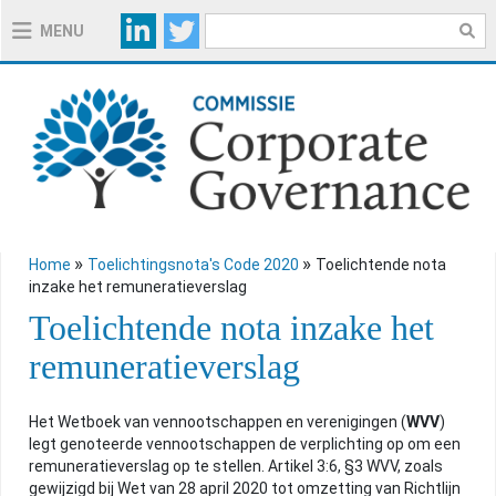
MENU
OVER DE COMMISSIE
OVER DE CODE 2020
TOELICHTINGSNOTA'S CODE 2020
ONAFHANKELIJKE BESTUURDERS
»
»
Home
Toelichtingsnota's Code 2020
Toelichtende nota
DUURZAME WAARDECREATIE
inzake het remuneratieverslag
OPENBAAR VERSLAG OVER DE
Toelichtende nota inzake het
NALEVING VAN DE CODE
remuneratieverslag
RELATIONSHIP AGREEMENT
REMUNERATIE (PRINCIPE 7)
Het Wetboek van vennootschappen en verenigingen (
WVV
)
REMUNERATIERAPPORTERING
legt genoteerde vennootschappen de verplichting op om een
remuneratieverslag op te stellen. Artikel 3:6, §3 WVV, zoals
gewijzigd bij Wet van 28 april 2020 tot omzetting van Richtlijn