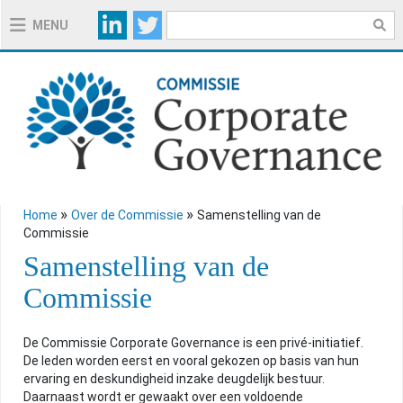
MENU
OVER DE COMMISSIE
WERKING
SAMENSTELLING
JAARVERSLAGEN
LID VAN ECGCN
OVER DE CODE 2020
»
»
Home
Over de Commissie
Samenstelling van de
Commissie
Samenstelling van de
TOELICHTINGSNOTA'S CODE 2020
Commissie
HANDIGE INSTRUMENTEN
De Commissie Corporate Governance is een privé-initiatief.
De leden worden eerst en vooral gekozen op basis van hun
ervaring en deskundigheid inzake deugdelijk bestuur.
Daarnaast wordt er gewaakt over een voldoende