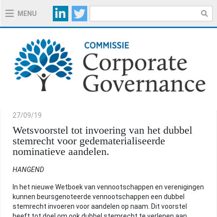
MENU
OVER DE COMMISSIE
OVER DE CODE 2020
TOELICHTINGSNOTA'S CODE 2020
27/09/19
HANDIGE INSTRUMENTEN
Wetsvoorstel tot invoering van het dubbel
stemrecht voor gedematerialiseerde
nominatieve aandelen.
REGELGEVING
HANGEND
BELGISCHE WETGEVING
In het nieuwe Wetboek van vennootschappen en verenigingen
BELGISCHE ONTWERPTEKSTEN
kunnen beursgenoteerde vennootschappen een dubbel
stemrecht invoeren voor aandelen op naam. Dit voorstel
EUROPESE INITIATIEVEN
heeft tot doel om ook dubbel stemrecht te verlenen aan