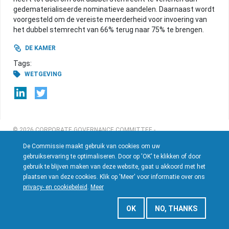
gedematerialiseerde nominatieve aandelen. Daarnaast wordt
voorgesteld om de vereiste meerderheid voor invoering van
ACTUALITEIT
het dubbel stemrecht van 66% terug naar 75% te brengen.
DE KAMER
Tags:
NUTTIGE INFO
WETGEVING
ARCHIEF
© 2026 CORPORATE GOVERNANCE COMMITTEE -
HOME
GEBRUIKSVOORWAARDEN
&
PRIVACY- EN COOKIEBELEID
- GEBOUWD
De Commissie maakt gebruik van cookies om uw
DOOR
FLOW STUDIO
gebruikservaring te optimaliseren. Door op 'OK' te klikken of door
gebruik te blijven maken van deze website, gaat u akkoord met het
plaatsen van deze cookies. Klik op 'Meer' voor informatie over ons
CONTACT
privacy- en cookiebeleid
.
Meer
OK
NO, THANKS