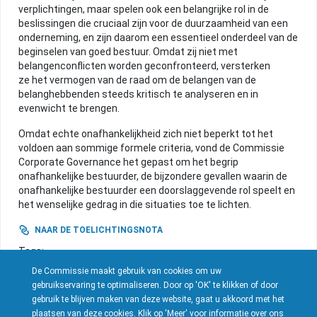
verplichtingen, maar spelen ook een belangrijke rol in de
INTERESSANTE ONTWIKKELINGEN
beslissingen die cruciaal zijn voor de duurzaamheid van een
onderneming, en zijn daarom een essentieel onderdeel van de
beginselen van goed bestuur. Omdat zij niet met
belangenconflicten worden geconfronteerd, versterken
NUTTIGE INFO
ze het vermogen van de raad om de belangen van de
belanghebbenden steeds kritisch te analyseren en in
evenwicht te brengen.
ARCHIEF
Omdat echte onafhankelijkheid zich niet beperkt tot het
voldoen aan sommige formele criteria, vond de Commissie
Corporate Governance het gepast om het begrip
HOME
onafhankelijke bestuurder, de bijzondere gevallen waarin de
onafhankelijke bestuurder een doorslaggevende rol speelt en
het wenselijke gedrag in die situaties toe te lichten.
CONTACT
NAAR DE TOELICHTINGSNOTA
Tags:
TOELICHTINGSNOTA
ONAFHANKELIJKHEID
De Commissie maakt gebruik van cookies om uw
gebruikservaring te optimaliseren. Door op 'OK' te klikken of door
gebruik te blijven maken van deze website, gaat u akkoord met het
plaatsen van deze cookies. Klik op 'Meer' voor informatie over ons