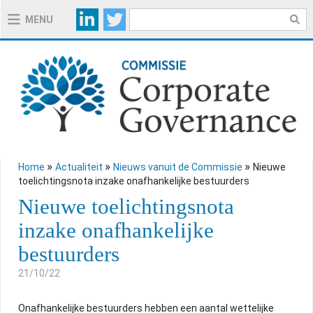
MENU
OVER DE COMMISSIE
OVER DE CODE 2020
TOELICHTINGSNOTA'S CODE 2020
»
»
»
Home
Actualiteit
Nieuws vanuit de Commissie
Nieuwe
toelichtingsnota inzake onafhankelijke bestuurders
HANDIGE INSTRUMENTEN
Nieuwe toelichtingsnota
inzake onafhankelijke
REGELGEVING
bestuurders
21/10/22
ACTUALITEIT
Onafhankelijke bestuurders hebben een aantal wettelijke
NIEUWS VANUIT DE COMMISSIE