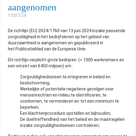
aangenomen
INTERESSANTE ONTWIKKELINGEN
17/07/24
NUTTIGE INFO
De richtlijn (EU) 2024/1760 van 13 juni 2024 inzake passende
zorgvuldigheid in het bedrijfsleven op het gebied van
duurzaamheid is aangenomen en gepubliceerd in
het Publicatieblad van de Europese Unie.
ARCHIEF
Dit richtlijn verplicht grote bedrijven (> 1000 werknemers en
een omzet van €450 miljoen) om :
HOME
Zorgvuldigheidseisen te integreren in beleid en
besluitvorming;
Werkelijke of potentiële negatieve gevolgen voor
mensenrechten en milieu te identificeren, te
CONTACT
voorkomen, te verminderen en tot een minimum te
beperken;
Een klachtenprocedure opstellen en bijhouden;
De doeltreffendheid van het beleid en de maatregelen
inzake zorgvuldigheidseisen controleren;