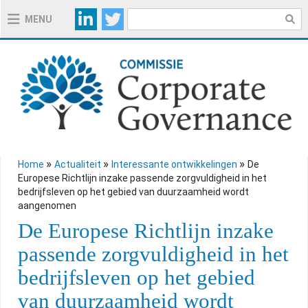
MENU
OVER DE COMMISSIE
OVER DE CODE 2020
TOELICHTINGSNOTA'S CODE 2020
»
»
»
Home
Actualiteit
Interessante ontwikkelingen
De
Europese Richtlijn inzake passende zorgvuldigheid in het
HANDIGE INSTRUMENTEN
bedrijfsleven op het gebied van duurzaamheid wordt
aangenomen
De Europese Richtlijn inzake
REGELGEVING
passende zorgvuldigheid in het
bedrijfsleven op het gebied
ACTUALITEIT
van duurzaamheid wordt
NIEUWS VANUIT DE COMMISSIE