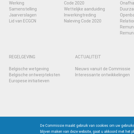
Werking
Code 2020
Onafha
Samenstelling
Wettelijke aanduiding
Duurza
Jaarverslagen
Inwerkingtreding
Openbaa
Lid van ECGCN
Naleving Code 2020
Relati
Remuner
Remune
REGELGEVING
ACTUALITEIT
Belgische wetgeving
Nieuws vanuit de Commissie
Belgische ontwerpteksten
Interessante ontwikkelingen
Europese initiatieven
De Commissie maakt gebruik van cookies om uw gebruikserv
blijven maken van deze website, gaat u akkoord met het pl