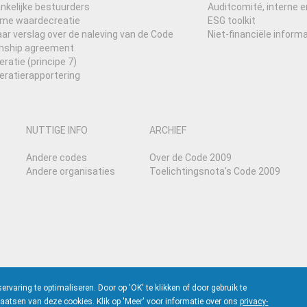
nkelijke bestuurders
Auditcomité, interne e
me waardecreatie
ESG toolkit
r verslag over de naleving van de Code
Niet-financiële informa
onship agreement
atie (principe 7)
ratierapportering
NUTTIGE INFO
ARCHIEF
Andere codes
Over de Code 2009
Andere organisaties
Toelichtingsnota's Code 2009
aring te optimaliseren. Door op 'OK' te klikken of door gebruik te
aatsen van deze cookies. Klik op 'Meer' voor informatie over ons
privacy-