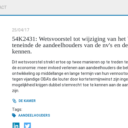
ACT
25/04/17
54K2431: Wetsvoorstel tot wijziging van he
teneinde de aandeelhouders van de nv's en de
kennen.
Dit wetsvoorstel strekt ertoe op twee manieren op te treden te
de economie: meer invloed verlenen aan aandeelhouders die b
ontwikkeling op middellange en lange termijn van hun venno
tegen vijandige OBA’s die louter door kortetermijnwinst zijn in
mogelijkheid krijgen dubbel stemrecht toe te kennen aan de aa
zijn.
DE KAMER
Tags:
AANDEELHOUDERS